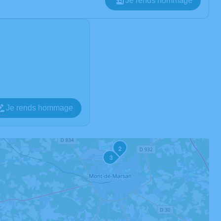
Je rends hommage
Je rends hommage
2
3