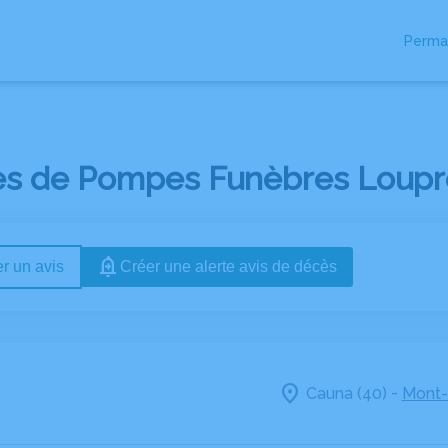
Perma
IRE
ESPACES HOMMAGES
es de Pompes Funèbres Loupre
r un avis
Créer une alerte avis de décès
-
Cauna (40)
Mont-