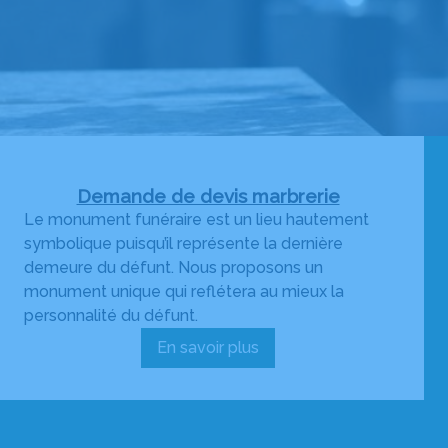
Demande de devis marbrerie
Le monument funéraire est un lieu hautement
symbolique puisqu’il représente la dernière
demeure du défunt. Nous proposons un
monument unique qui reflétera au mieux la
personnalité du défunt.
En savoir plus
:
Demande
de
devis