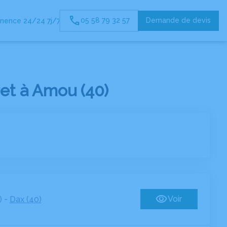
05 58 79 32 57
Demande de devis
nence 24/24 7j/7
et à Amou (40)
-
Voir
)
Dax (40)