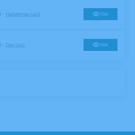
-
Voir
)
Hagetmau (40)
-
Voir
)
Dax (40)