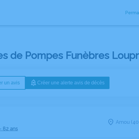
Perma
IRE
ESPACES HOMMAGES
es de Pompes Funèbres Loupr
r un avis
Créer une alerte avis de décès
Amou (40
- 82 ans